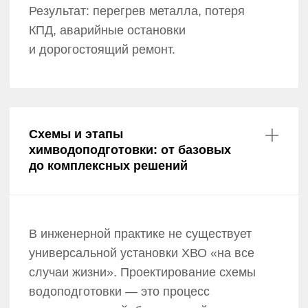
Важно понимать: химводоподготовка
котельной — это комплекс
последовательных технологических
этапов. Базовая схема, обязательная для
любой котельной, включает умягчение.
Если качество исходной воды
неудовлетворительное или требования
к пару/теплоносителю повышенные,
базовая схема дополняется
специализированными узлами очистки.
Ниже рассмотрена логика построения
системы ХВО и основной функционал
каждого этапа.
Для водогрейных котельных
Для водогрейных котлов, работающих
в закрытом контуре, главной задачей
является предотвращение накипи.
Базовая установка, проектируемая
инженерами «ЮРТЭК», как правило,
включает следующие этапы: