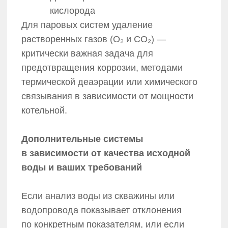
Фильтры механической очистки —
удаление песка, ржавчины,
взвесей;
Установки обезжелезивания —
удаление Fe и Mn;
Фильтры умягчения (натрий-
катионитовые) — снижение
жесткости;
Установки обратного осмоса —
глубокое обессоливание;
Деаэраторы (вакуумные,
атмосферные) — удаление O₂
и CO₂;
Дозирующие насосы и баки
реагентов — коррекционная
обработка;
Блоки управления
и контроллеры — автоматизация
всех процессов.