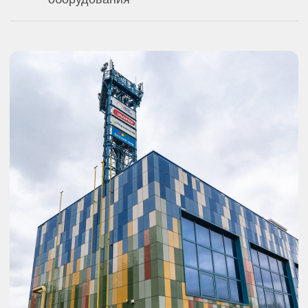
Крышные котельные
Мобильная котельная
Автономная котельная
Водогрейные котельные
Паровые котельные
Модульные котельные
По виду топлива:
Котельные на жидком топливе
Котельные на СУГ
Электрокотельные