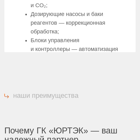
Финансовая прозрачность
и обоснованность решений
Перед началом работ мы предоставляем
детальное технико-экономическое
обоснование (ТЭО) с расчетом
окупаемости. Вы видите не только
стоимость проекта, но и точные цифры
будущей экономии, принимая взвешенное
инвестиционное решение.
Резидент «Сколково». Ваше конкурентное
преимущество в экономии.
Статус резидента Инновационного центра
«Сколково», полученный в 2020 году, — это
признание наших разработок в области
интеллектуальных систем Smart Grid. Эти