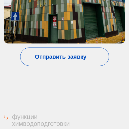
Мазутные котельные
Дизельные котельные
По применению:
Котельные для административных зданий
Котельные для ЖКХ
Котельные для больниц
Котельные для ФОК
Промышленные котельные
Производственные котельные
Производственно-отопительные котельные