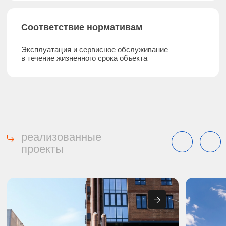
ЖК «Фонтаны»
АО «ВРК-1»
Все работы по договору выполнялись
Работы специалис
качественно, в установленные сроки
выполняются в соо
и согласно нормативно-технической
с действующими с
документации. ООО «ЮЦСТ» имеет всю
и правилами, согл
необходимую техническую оснащенность
заданию и в устан
для выполнения работ
и квалифицированный персонал.
Читать весь отзы
Читать весь отзыв
фото