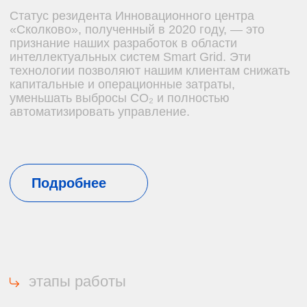
Отправить заявку
функции
химводоподготовки
Защита от накипи
Накипь обладает низкой теплопроводностью.
Накипь увеличивает расход топлива (ссылка
на статью ТО), а при значительной толщине
вызывает перегрев металла, что может привести
к разрыву труб и взрыву котла. Умягчение воды
удаляет соли жесткости, предотвращая
образование отложений.