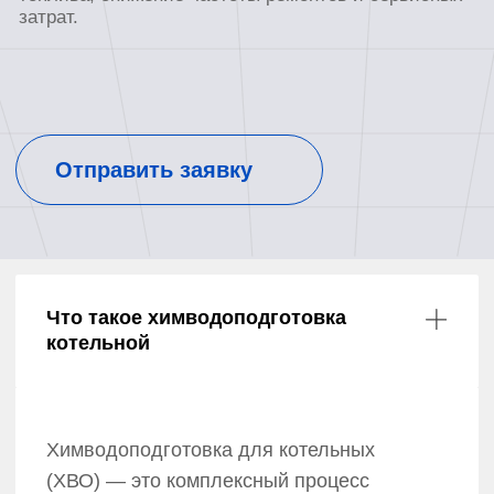
Что такое химводоподготовка
котельной
Химводоподготовка для котельных
(ХВО) — это комплексный процесс
очистки и обработки воды,
поступающей в водогрейный или
паровой котел. Главная задача
системы — довести качество воды
до нормативных требований, чтобы
исключить образование накипи,
предотвратить коррозию и продлить
срок службы всего оборудования.
Вода из скважины или центрального
водопровода содержит соли жесткости
(кальций и магний), растворенное
железо, кислород и механические