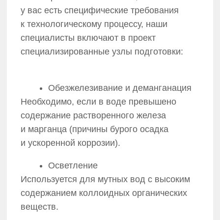
наши преимущества
Почему ГК «ЮРТЭК» — ваш
надежный партнер
в энергетике?
ГК «ЮРТЭК» —
инжиниринговая компания
полного цикла, работающая
с 2012 года. Наш опыт — это
десятки реализованных
проектов и 13 лет экспертизы
в проектировании,
строительстве и эксплуатации
современных энергообъектов:
от котельных и мини-ТЭЦ
до комплексных систем
энергоснабжения.