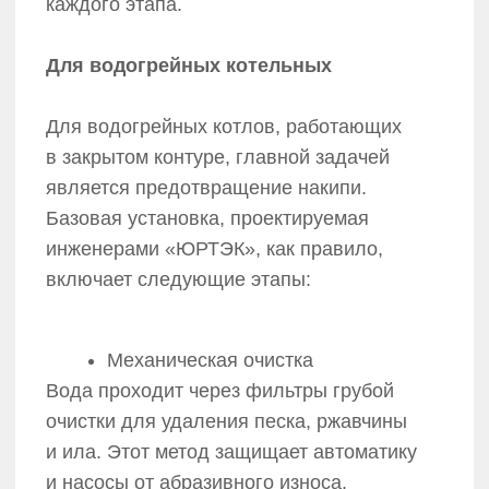
Требования к качеству воды для паровых
котлов значительно строже. Простого
умягчения здесь часто недостаточно.
Схема ХВО для паровых Котлов от ГК
«ЮРТЭК» обычно дополняется
высокотехнологичным оборудованием:
Обратный осмос
Эта технология позволяет добиться
глубокого обессоливания
и деминерализации воды. Вода под
давлением проходит через
полупроницаемые мембраны.
Дегазация / Связывание
кислорода
Для паровых систем удаление
растворенных газов (O₂ и CO₂) —
критически важная задача для
предотвращения коррозии, методами
термической деаэрации или химического