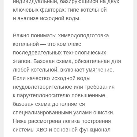
Механическая очистка
Вода проходит через фильтры грубой
очистки для удаления песка, ржавчины
и ила. Этот метод защищает автоматику
и насосы от абразивного износа.
Умягчение воды
Использовать технологию ионного
обмена — наиболее эффективный
и экономически оправданный способ.
Вода пропускается через слой
ионообменной смолы, которая замещает
ионы кальция и магния (соли жесткости)
на ионы натрия. Это минимизирует
образование твердой накипи
на поверхностях нагрева котла, что
обеспечивает длительную эксплуатацию
загрузки.
Для паровых котельных