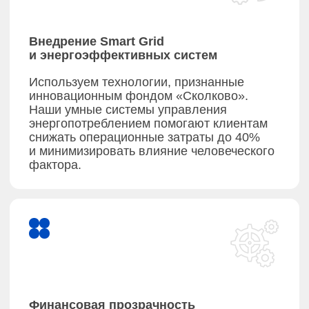
и реализуют проекты любой сложности —
от котельных до интегрированных
энергосистем. Гарантируем надёжность
и экономичность на каждом этапе.
(01)
Изготовление и поставка оборудования
(02)
Лизинг оборудования
(03)
ПНР (пуско-наладочные работы)
(04)
Соинвестиции при строительстве
тепловых мощностей
(05)
Сервисное и техническое обслуживание
(06)
Построение систем Smart Grid
и активного энергообслуживания