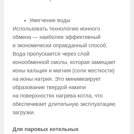
связывания в зависимости от мощности
котельной.
Дополнительные системы
в зависимости от качества исходной
воды и ваших требований
Если анализ воды из скважины или
водопровода показывает отклонения
по конкретным показателям, или если
у вас есть специфические требования
к технологическому процессу, наши
специалисты включают в проект
специализированные узлы подготовки:
Обезжелезивание и деманганация
Необходимо, если в воде превышено
содержание растворенного железа
и марганца (причины бурого осадка
и ускоренной коррозии).
Осветление