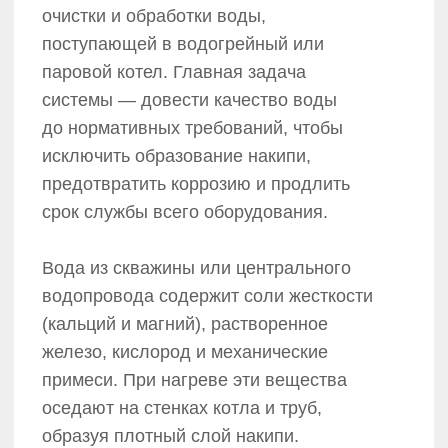
примеси. При нагреве эти вещества
оседают на стенках котла и труб,
образуя плотный слой накипи.
Результат: перегрев металла, потеря
КПД, аварийные остановки
и дорогостоящий ремонт.
Схемы и этапы
химводоподготовки: от базовых
до комплексных решений
В инженерной практике не существует
универсальной установки ХВО «на все
случаи жизни». Проектирование схемы
водоподготовки — это процесс
индивидуальный, базирующийся на двух
ключевых факторах: типе котельной
и анализе исходной воды.