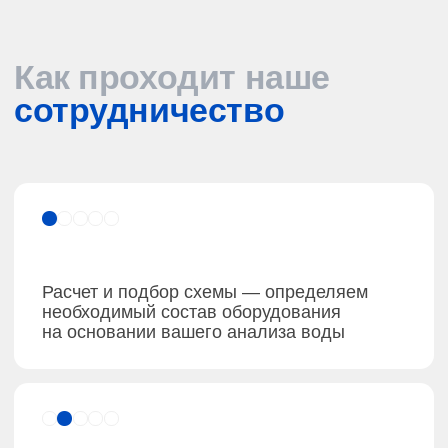
Предотвращение коррозии
Растворенный в воде кислород и углекислый газ
вызывают активную коррозию внутренних
поверхностей. Современные метод дегазации
и химический обработка ингибиторами позволяют
снизить скорость коррозии до минимума.
Защита насосов и арматуры
Механические примеси (песок, ржавчина, ил)
абразивно изнашивают насосы, забивают
клапаны и сужают проходное сечение труб.
Механический очистка на фильтрах грубой
и тонкой очистки решает эту проблему.
Повышение КПД котельной
Чистые поверхности нагрева эффективно
передают тепло от газов к воде. Это
позволяет снизить расход газа, уменьшить
выбросы CO₂ и продлить межсервисные
интервалы.